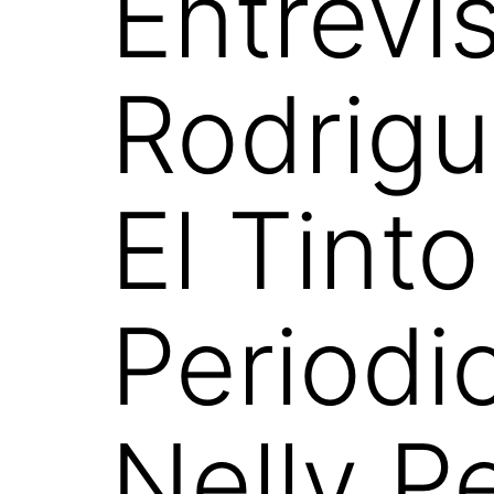
Entrevi
Rodrigu
El Tint
Periodi
Nelly P