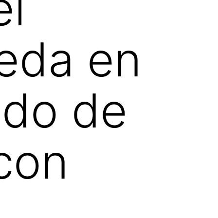
el
eda en
ado de
 con