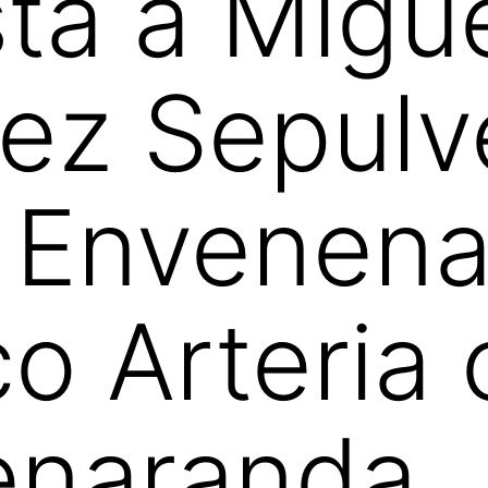
sta a Migu
ez Sepulv
o Envenen
co Arteria
enaranda